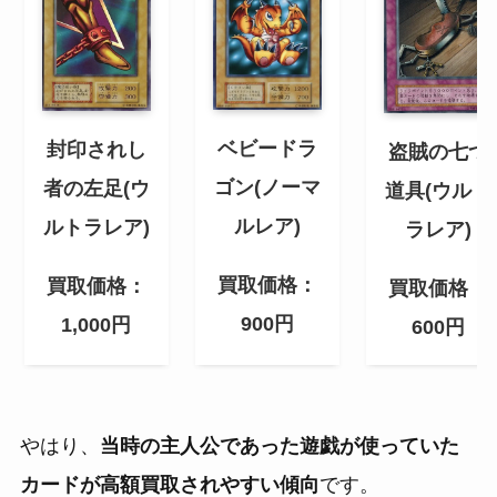
ベビードラ
封印されし
盗賊の七つ
ゴン(ノーマ
者の左足(ウ
道具(ウルト
ルレア)
ルトラレア)
ラレア)
買取価格：
買取価格：
買取価格：
900円
1,000円
600円
やはり、
当時の主人公であった遊戯が使っていた
カードが高額買取されやすい傾向
です。