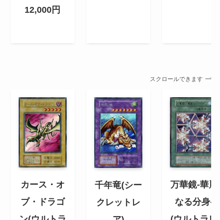
12,000円
スクロールできます
万華鏡-華麗
カース・オ
千年竜(シー
なる分身-
ブ・ドラゴ
クレットレ
(ウルトラレ
ン(ウルトラ
ア)